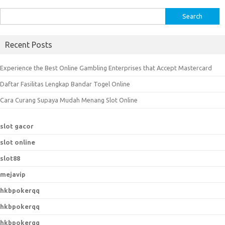
S
e
a
Recent Posts
r
c
Experience the Best Online Gambling Enterprises that Accept Mastercard
h
Daftar Fasilitas Lengkap Bandar Togel Online
f
o
Cara Curang Supaya Mudah Menang Slot Online
r
:
slot gacor
slot online
slot88
mejavip
hkbpokerqq
hkbpokerqq
hkbpokerqq