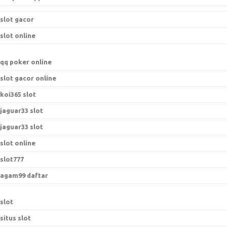
slot gacor
slot online
qq poker online
slot gacor online
koi365 slot
jaguar33 slot
jaguar33 slot
slot online
slot777
agam99 daftar
slot
situs slot