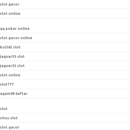
slot gacor
slot online
qq poker online
slot gacor online
koi365 slot
jaguar33 slot
jaguar33 slot
slot online
slot777
agam99 daftar
slot
situs slot
slot gacor