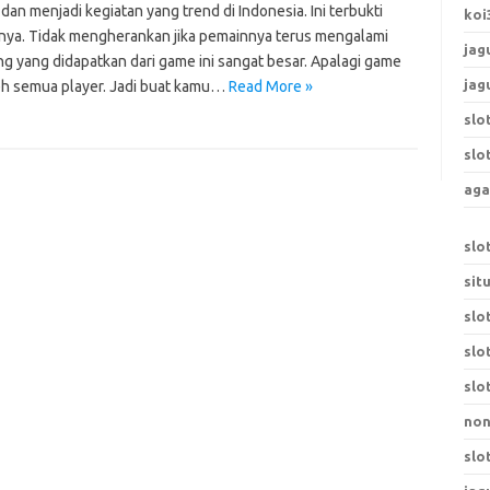
dan menjadi kegiatan yang trend di Indonesia. Ini terbukti
koi
rinya. Tidak mengherankan jika pemainnya terus mengalami
jag
 yang didapatkan dari game ini sangat besar. Apalagi game
jag
eh semua player. Jadi buat kamu…
Read More »
slo
slo
aga
slo
sit
slo
slo
slo
non
slo