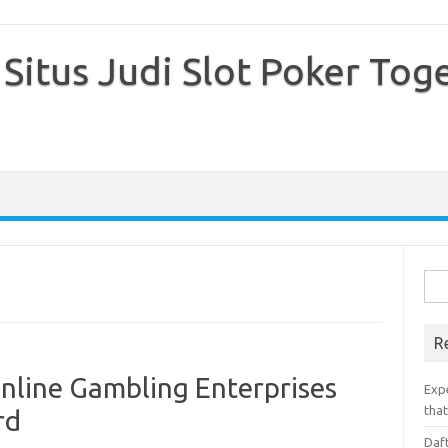
Situs Judi Slot Poker Tog
S
e
a
R
r
c
nline Gambling Enterprises
Exp
h
tha
rd
f
Daft