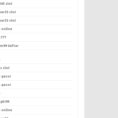
365 slot
uar33 slot
uar33 slot
t online
t777
m99 daftar
t
us slot
t gacor
t gacor
t
gki99
t online