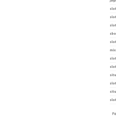
jag
slo
slo
slo
sbo
slo
mix
slo
slo
sit
slo
sit
slo
Fo