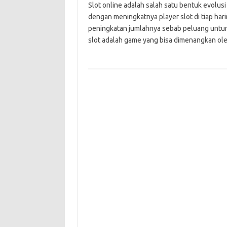
Slot online adalah salah satu bentuk evolusi 
dengan meningkatnya player slot di tiap ha
peningkatan jumlahnya sebab peluang untung
slot adalah game yang bisa dimenangkan ol