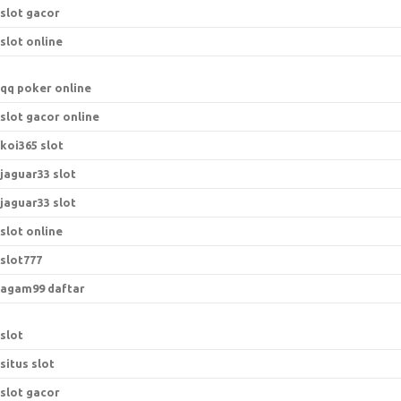
slot gacor
slot online
qq poker online
slot gacor online
koi365 slot
jaguar33 slot
jaguar33 slot
slot online
slot777
agam99 daftar
slot
situs slot
slot gacor