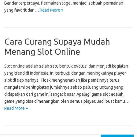
Bandar terpercaya. Permainan togel menjadi sebuah permainan
yang favorit dan…
Read More »
Cara Curang Supaya Mudah
Menang Slot Online
Slot online adalah salah satu bentuk evolusi dan menjadi kegiatan
yang trend di Indonesia. Ini terbukti dengan meningkatnya player
slot di tiap harinya. Tidak mengherankan jika pemainnya terus
mengalami peningkatan jumlahnya sebab peluang untung yang
didapatkan dari game ini sangat besar. Apalagi game slot adalah
game yang bisa dimenangkan oleh semua player. Jadi buat kamu…
Read More »