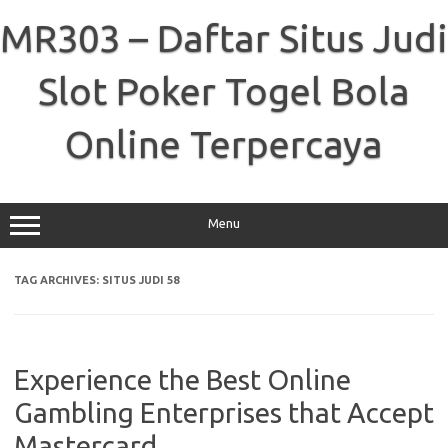
Skip
to
MR303 – Daftar Situs Judi
content
Slot Poker Togel Bola
Online Terpercaya
Menu
TAG ARCHIVES:
SITUS JUDI 58
Experience the Best Online
Gambling Enterprises that Accept
Mastercard