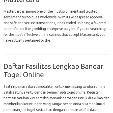
Mastercard is among one of the most prominent and trusted
settlement techniques worldwide. With its widespread approval
and safe and secure transactions, it has ended up being a favored
option for on-line gambling enterprise players. If you’re searching
for the most effective online casinos that accept Mastercard, you
have actually pertained to the
Daftar Fasilitas Lengkap Bandar
Togel Online
Saat ini pemain akan dimudahkan untuk memasang taruhan online
Salah satunya yaitu dengan bermain judi togel online. Kegiatan
bermain taruhan kini semakin menarik perhatian untuk dilakukan dan
memberikan keuntungan yang sangat besar. Anda bisa menikmati
permainan judi togel setiap hari dengan bermain aktif di dalam