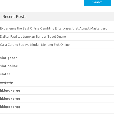
S
e
a
Recent Posts
r
c
Experience the Best Online Gambling Enterprises that Accept Mastercard
h
Daftar Fasilitas Lengkap Bandar Togel Online
f
o
Cara Curang Supaya Mudah Menang Slot Online
r
:
slot gacor
slot online
slot88
mejavip
hkbpokerqq
hkbpokerqq
hkbpokerqq