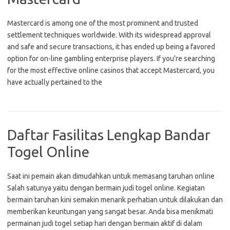
Mastercard is among one of the most prominent and trusted
settlement techniques worldwide. With its widespread approval
and safe and secure transactions, it has ended up being a favored
option for on-line gambling enterprise players. If you’re searching
for the most effective online casinos that accept Mastercard, you
have actually pertained to the
Daftar Fasilitas Lengkap Bandar
Togel Online
Saat ini pemain akan dimudahkan untuk memasang taruhan online
Salah satunya yaitu dengan bermain judi togel online. Kegiatan
bermain taruhan kini semakin menarik perhatian untuk dilakukan dan
memberikan keuntungan yang sangat besar. Anda bisa menikmati
permainan judi togel setiap hari dengan bermain aktif di dalam