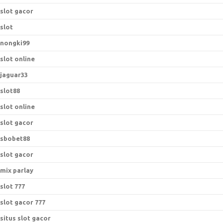
slot gacor
slot
nongki99
slot online
jaguar33
slot88
slot online
slot gacor
sbobet88
slot gacor
mix parlay
slot 777
slot gacor 777
situs slot gacor