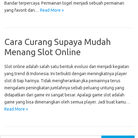
Bandar terpercaya. Permainan togel menjadi sebuah permainan
yang favorit dan…
Read More »
Cara Curang Supaya Mudah
Menang Slot Online
Slot online adalah salah satu bentuk evolusi dan menjadi kegiatan
yang trend di Indonesia. Ini terbukti dengan meningkatnya player
slot di tiap harinya. Tidak mengherankan jika pemainnya terus
mengalami peningkatan jumlahnya sebab peluang untung yang
didapatkan dari game ini sangat besar. Apalagi game slot adalah
game yang bisa dimenangkan oleh semua player. Jadi buat kamu…
Read More »