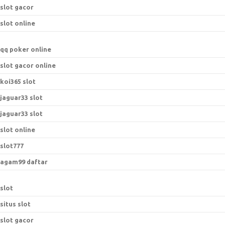
slot gacor
slot online
qq poker online
slot gacor online
koi365 slot
jaguar33 slot
jaguar33 slot
slot online
slot777
agam99 daftar
slot
situs slot
slot gacor