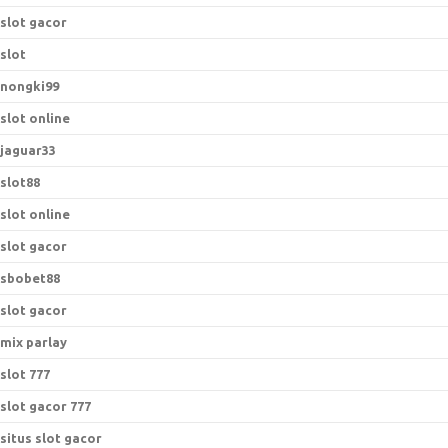
slot gacor
slot
nongki99
slot online
jaguar33
slot88
slot online
slot gacor
sbobet88
slot gacor
mix parlay
slot 777
slot gacor 777
situs slot gacor