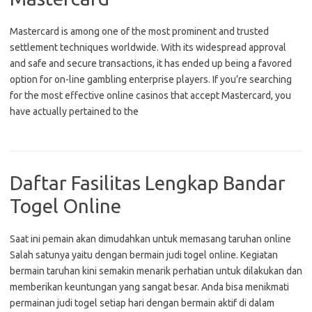
Mastercard is among one of the most prominent and trusted
settlement techniques worldwide. With its widespread approval
and safe and secure transactions, it has ended up being a favored
option for on-line gambling enterprise players. If you’re searching
for the most effective online casinos that accept Mastercard, you
have actually pertained to the
Daftar Fasilitas Lengkap Bandar
Togel Online
Saat ini pemain akan dimudahkan untuk memasang taruhan online
Salah satunya yaitu dengan bermain judi togel online. Kegiatan
bermain taruhan kini semakin menarik perhatian untuk dilakukan dan
memberikan keuntungan yang sangat besar. Anda bisa menikmati
permainan judi togel setiap hari dengan bermain aktif di dalam