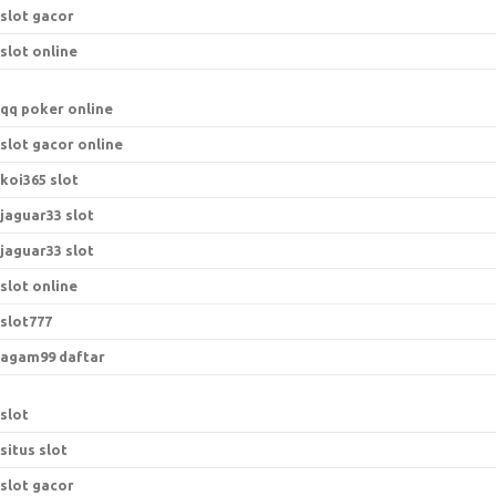
slot gacor
slot online
qq poker online
slot gacor online
koi365 slot
jaguar33 slot
jaguar33 slot
slot online
slot777
agam99 daftar
slot
situs slot
slot gacor