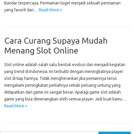
Bandar terpercaya. Permainan togel menjadi sebuah permainan
yang favorit dan…
Read More »
Cara Curang Supaya Mudah
Menang Slot Online
Slot online adalah salah satu bentuk evolusi dan menjadi kegiatan
yang trend di Indonesia. Ini terbukti dengan meningkatnya player
slot di tiap harinya. Tidak mengherankan jika pemainnya terus
mengalami peningkatan jumlahnya sebab peluang untung yang
didapatkan dari game ini sangat besar. Apalagi game slot adalah
game yang bisa dimenangkan oleh semua player. Jadi buat kamu…
Read More »