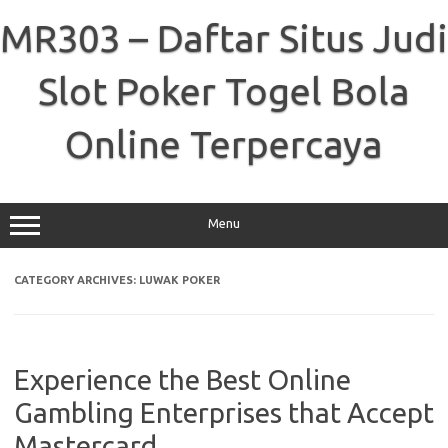
Skip
to
MR303 – Daftar Situs Judi
content
Slot Poker Togel Bola
Online Terpercaya
Menu
CATEGORY ARCHIVES:
LUWAK POKER
Experience the Best Online
Gambling Enterprises that Accept
Mastercard