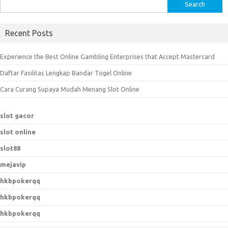
S
e
a
Recent Posts
r
c
Experience the Best Online Gambling Enterprises that Accept Mastercard
h
Daftar Fasilitas Lengkap Bandar Togel Online
f
o
Cara Curang Supaya Mudah Menang Slot Online
r
:
slot gacor
slot online
slot88
mejavip
hkbpokerqq
hkbpokerqq
hkbpokerqq