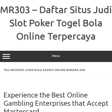
Skip
to
MR303 – Daftar Situs Judi
content
Slot Poker Togel Bola
Online Terpercaya
Menu
TAG ARCHIVES:
AGEN BOLA CASINO ONLINE BANDAR JUDI
Experience the Best Online
Gambling Enterprises that Accept
Mastercard