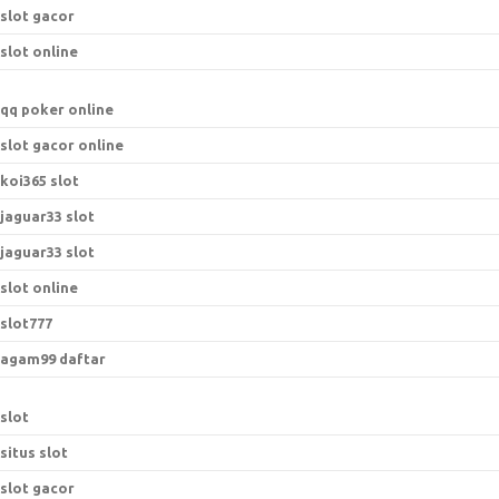
slot gacor
slot online
qq poker online
slot gacor online
koi365 slot
jaguar33 slot
jaguar33 slot
slot online
slot777
agam99 daftar
slot
situs slot
slot gacor