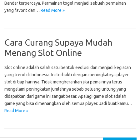
Bandar terpercaya. Permainan togel menjadi sebuah permainan
yang favorit dan…
Read More »
Cara Curang Supaya Mudah
Menang Slot Online
Slot online adalah salah satu bentuk evolusi dan menjadi kegiatan
yang trend di Indonesia. Ini terbukti dengan meningkatnya player
slot di tiap harinya. Tidak mengherankan jika pemainnya terus
mengalami peningkatan jumlahnya sebab peluang untung yang
didapatkan dari game ini sangat besar. Apalagi game slot adalah
game yang bisa dimenangkan oleh semua player. Jadi buat kamu…
Read More »