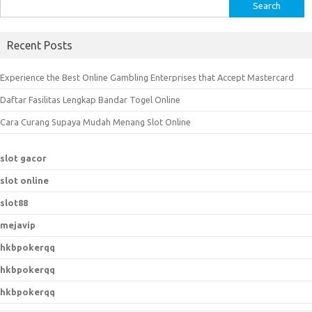
S
e
a
Recent Posts
r
c
Experience the Best Online Gambling Enterprises that Accept Mastercard
h
Daftar Fasilitas Lengkap Bandar Togel Online
f
o
Cara Curang Supaya Mudah Menang Slot Online
r
:
slot gacor
slot online
slot88
mejavip
hkbpokerqq
hkbpokerqq
hkbpokerqq