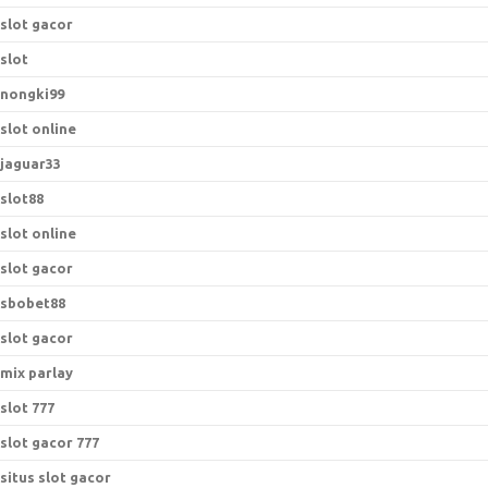
slot gacor
slot
nongki99
slot online
jaguar33
slot88
slot online
slot gacor
sbobet88
slot gacor
mix parlay
slot 777
slot gacor 777
situs slot gacor