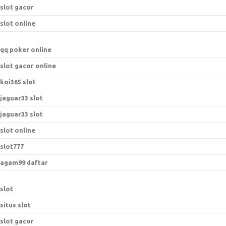
slot gacor
slot online
qq poker online
slot gacor online
koi365 slot
jaguar33 slot
jaguar33 slot
slot online
slot777
agam99 daftar
slot
situs slot
slot gacor