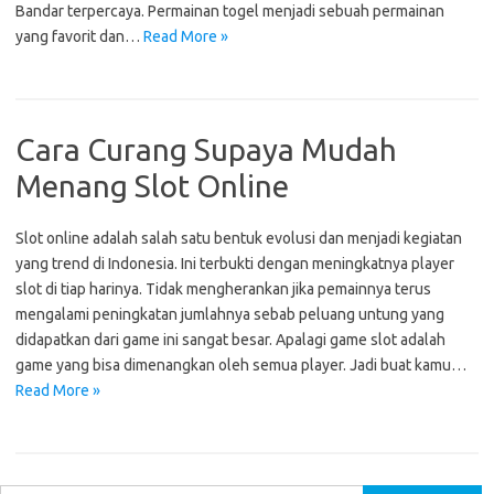
Bandar terpercaya. Permainan togel menjadi sebuah permainan
yang favorit dan…
Read More »
Cara Curang Supaya Mudah
Menang Slot Online
Slot online adalah salah satu bentuk evolusi dan menjadi kegiatan
yang trend di Indonesia. Ini terbukti dengan meningkatnya player
slot di tiap harinya. Tidak mengherankan jika pemainnya terus
mengalami peningkatan jumlahnya sebab peluang untung yang
didapatkan dari game ini sangat besar. Apalagi game slot adalah
game yang bisa dimenangkan oleh semua player. Jadi buat kamu…
Read More »