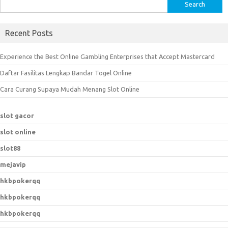
S
e
a
Recent Posts
r
c
Experience the Best Online Gambling Enterprises that Accept Mastercard
h
Daftar Fasilitas Lengkap Bandar Togel Online
f
o
Cara Curang Supaya Mudah Menang Slot Online
r
:
slot gacor
slot online
slot88
mejavip
hkbpokerqq
hkbpokerqq
hkbpokerqq