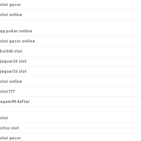
slot gacor
slot online
qq poker online
slot gacor online
koi365 slot
jaguar33 slot
jaguar33 slot
slot online
slot777
agam99 daftar
slot
situs slot
slot gacor