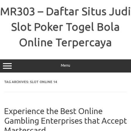
Skip
to
MR303 – Daftar Situs Judi
content
Slot Poker Togel Bola
Online Terpercaya
Menu
TAG ARCHIVES:
SLOT ONLINE 14
Experience the Best Online
Gambling Enterprises that Accept
Mastercard