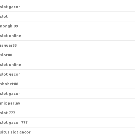
slot gacor
slot
nongki99
slot online
jaguar33
slot88
slot online
slot gacor
sbobet88
slot gacor
mix parlay
slot 777
slot gacor 777
situs slot gacor