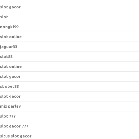
slot gacor
slot
nongki99
slot online
jaguar33
slot88
slot online
slot gacor
sbobet88
slot gacor
mix parlay
slot 777
slot gacor 777
situs slot gacor