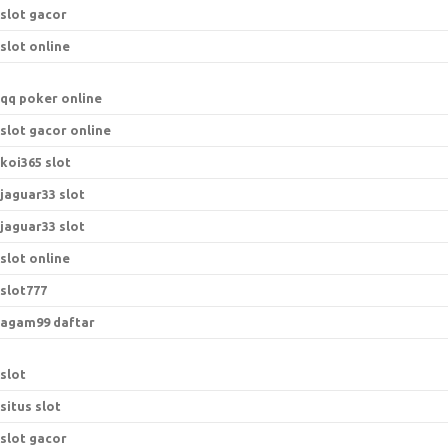
slot gacor
slot online
qq poker online
slot gacor online
koi365 slot
jaguar33 slot
jaguar33 slot
slot online
slot777
agam99 daftar
slot
situs slot
slot gacor