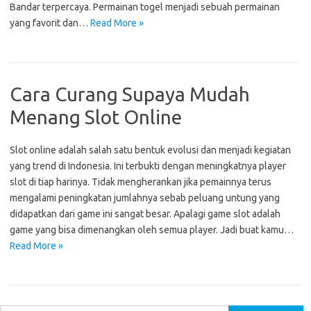
Bandar terpercaya. Permainan togel menjadi sebuah permainan
yang favorit dan…
Read More »
Cara Curang Supaya Mudah
Menang Slot Online
Slot online adalah salah satu bentuk evolusi dan menjadi kegiatan
yang trend di Indonesia. Ini terbukti dengan meningkatnya player
slot di tiap harinya. Tidak mengherankan jika pemainnya terus
mengalami peningkatan jumlahnya sebab peluang untung yang
didapatkan dari game ini sangat besar. Apalagi game slot adalah
game yang bisa dimenangkan oleh semua player. Jadi buat kamu…
Read More »