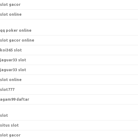
slot gacor
slot online
qq poker online
slot gacor online
koi365 slot
jaguar33 slot
jaguar33 slot
slot online
slot777
agam99 daftar
slot
situs slot
slot gacor