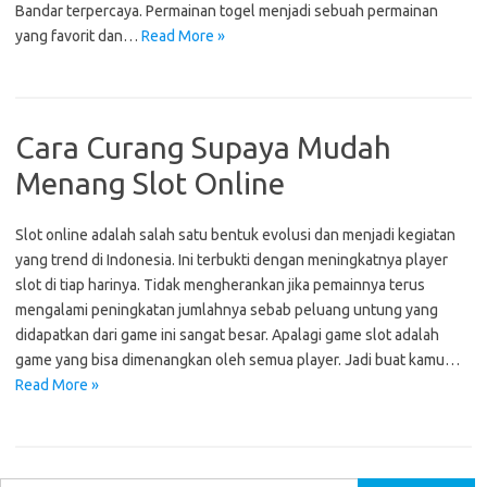
Bandar terpercaya. Permainan togel menjadi sebuah permainan
yang favorit dan…
Read More »
Cara Curang Supaya Mudah
Menang Slot Online
Slot online adalah salah satu bentuk evolusi dan menjadi kegiatan
yang trend di Indonesia. Ini terbukti dengan meningkatnya player
slot di tiap harinya. Tidak mengherankan jika pemainnya terus
mengalami peningkatan jumlahnya sebab peluang untung yang
didapatkan dari game ini sangat besar. Apalagi game slot adalah
game yang bisa dimenangkan oleh semua player. Jadi buat kamu…
Read More »