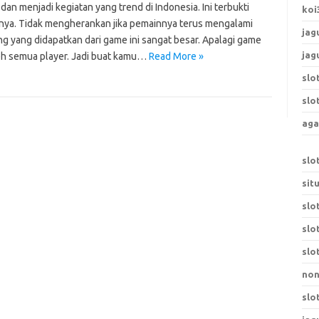
dan menjadi kegiatan yang trend di Indonesia. Ini terbukti
koi
rinya. Tidak mengherankan jika pemainnya terus mengalami
jag
 yang didapatkan dari game ini sangat besar. Apalagi game
jag
eh semua player. Jadi buat kamu…
Read More »
slo
slo
aga
slo
sit
slo
slo
slo
non
slo