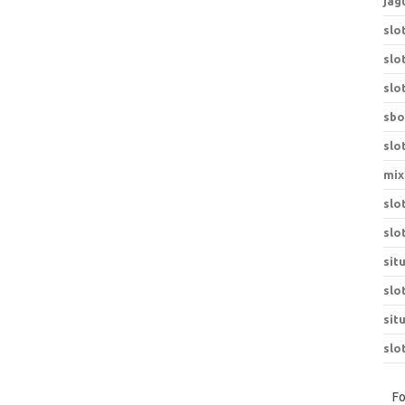
jag
slo
slo
slo
sbo
slo
mix
slo
slo
sit
slo
sit
slo
Fo