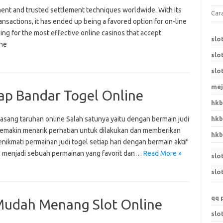
ent and trusted settlement techniques worldwide. With its
Car
nsactions, it has ended up being a favored option for on-line
hing for the most effective online casinos that accept
slo
the
slo
slo
mej
kap Bandar Togel Online
hk
sang taruhan online Salah satunya yaitu dengan bermain judi
hk
 semakin menarik perhatian untuk dilakukan dan memberikan
hk
ikmati permainan judi togel setiap hari dengan bermain aktif
el menjadi sebuah permainan yang favorit dan…
Read More »
slo
slo
qq 
Mudah Menang Slot Online
slo