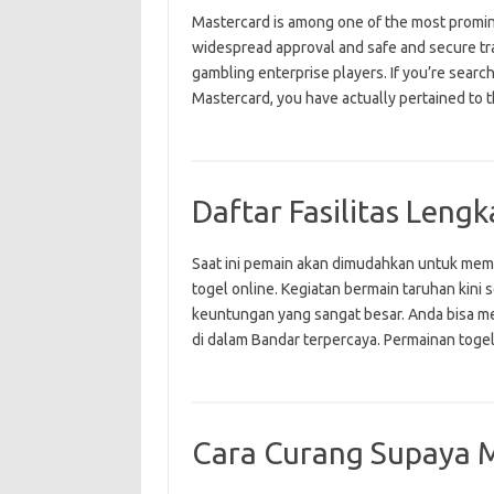
Mastercard is among one of the most promin
widespread approval and safe and secure tra
gambling enterprise players. If you’re searc
Mastercard, you have actually pertained to 
Daftar Fasilitas Leng
Saat ini pemain akan dimudahkan untuk mema
togel online. Kegiatan bermain taruhan kini
keuntungan yang sangat besar. Anda bisa men
di dalam Bandar terpercaya. Permainan tog
Cara Curang Supaya 