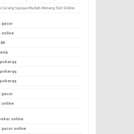
a Curang Supaya Mudah Menang Slot Online
t gacor
t online
t88
avip
bpokerqq
bpokerqq
bpokerqq
t gacor
t online
poker online
t gacor online