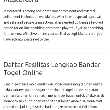
Mastercard is among one of the most prominent and trusted
settlement techniques worldwide. With its widespread approval
and safe and secure transactions, it has ended up being a favored
option for on-line gambling enterprise players. If you’re searching
for the most effective online casinos that accept Mastercard, you
have actually pertained to the
Daftar Fasilitas Lengkap Bandar
Togel Online
Saat ini pemain akan dimudahkan untuk memasang taruhan online
Salah satunya yaitu dengan bermain judi togel online. Kegiatan
bermain taruhan kini semakin menarik perhatian untuk dilakukan dan
memberikan keuntungan yang sangat besar. Anda bisa menikmati
permainan judi togel setiap hari dengan bermain aktif di dalam