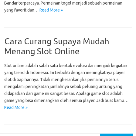
Bandar terpercaya. Permainan togel menjadi sebuah permainan
yang favorit dan…
Read More »
Cara Curang Supaya Mudah
Menang Slot Online
Slot online adalah salah satu bentuk evolusi dan menjadi kegiatan
yang trend di Indonesia. Ini terbukti dengan meningkatnya player
slot di tiap harinya. Tidak mengherankan jika pemainnya terus
mengalami peningkatan jumlahnya sebab peluang untung yang
didapatkan dari game ini sangat besar. Apalagi game slot adalah
game yang bisa dimenangkan oleh semua player. Jadi buat kamu…
Read More »