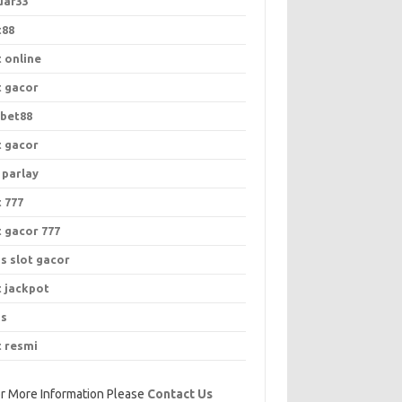
uar33
t88
t online
t gacor
bet88
t gacor
 parlay
t 777
t gacor 777
us slot gacor
t jackpot
us
t resmi
r More Information Please
Contact Us