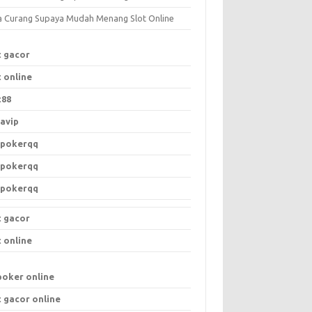
a Curang Supaya Mudah Menang Slot Online
t gacor
t online
t88
avip
bpokerqq
bpokerqq
bpokerqq
t gacor
t online
poker online
t gacor online