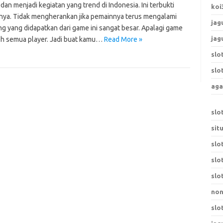
dan menjadi kegiatan yang trend di Indonesia. Ini terbukti
koi
rinya. Tidak mengherankan jika pemainnya terus mengalami
jag
 yang didapatkan dari game ini sangat besar. Apalagi game
jag
eh semua player. Jadi buat kamu…
Read More »
slo
slo
aga
slo
sit
slo
slo
slo
non
slo