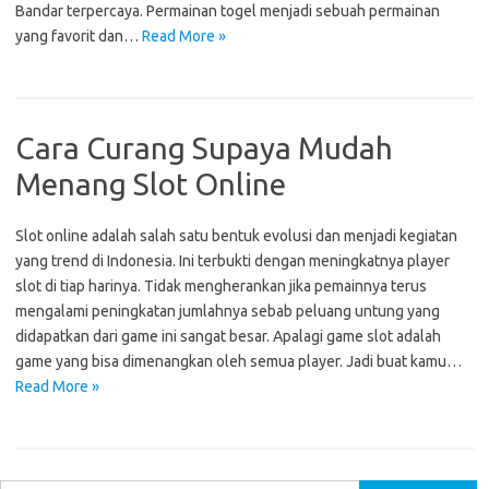
Bandar terpercaya. Permainan togel menjadi sebuah permainan
yang favorit dan…
Read More »
Cara Curang Supaya Mudah
Menang Slot Online
Slot online adalah salah satu bentuk evolusi dan menjadi kegiatan
yang trend di Indonesia. Ini terbukti dengan meningkatnya player
slot di tiap harinya. Tidak mengherankan jika pemainnya terus
mengalami peningkatan jumlahnya sebab peluang untung yang
didapatkan dari game ini sangat besar. Apalagi game slot adalah
game yang bisa dimenangkan oleh semua player. Jadi buat kamu…
Read More »