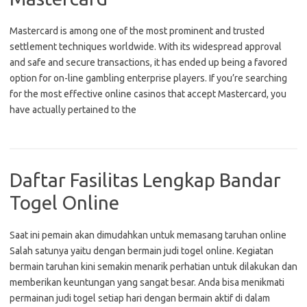
Mastercard is among one of the most prominent and trusted
settlement techniques worldwide. With its widespread approval
and safe and secure transactions, it has ended up being a favored
option for on-line gambling enterprise players. If you’re searching
for the most effective online casinos that accept Mastercard, you
have actually pertained to the
Daftar Fasilitas Lengkap Bandar
Togel Online
Saat ini pemain akan dimudahkan untuk memasang taruhan online
Salah satunya yaitu dengan bermain judi togel online. Kegiatan
bermain taruhan kini semakin menarik perhatian untuk dilakukan dan
memberikan keuntungan yang sangat besar. Anda bisa menikmati
permainan judi togel setiap hari dengan bermain aktif di dalam