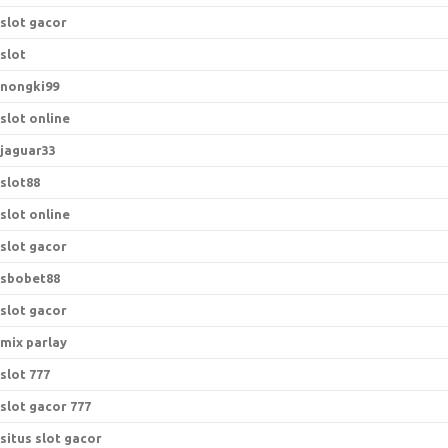
slot gacor
slot
nongki99
slot online
jaguar33
slot88
slot online
slot gacor
sbobet88
slot gacor
mix parlay
slot 777
slot gacor 777
situs slot gacor