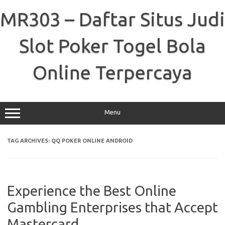
Skip
to
MR303 – Daftar Situs Judi
content
Slot Poker Togel Bola
Online Terpercaya
Menu
TAG ARCHIVES:
QQ POKER ONLINE ANDROID
Experience the Best Online
Gambling Enterprises that Accept
Mastercard