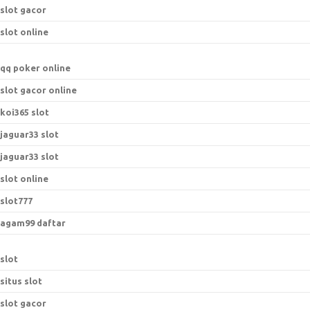
slot gacor
slot online
qq poker online
slot gacor online
koi365 slot
jaguar33 slot
jaguar33 slot
slot online
slot777
agam99 daftar
slot
situs slot
slot gacor