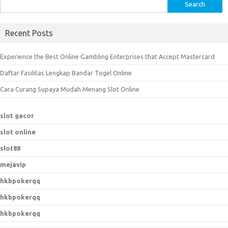
S
e
a
Recent Posts
r
c
Experience the Best Online Gambling Enterprises that Accept Mastercard
h
Daftar Fasilitas Lengkap Bandar Togel Online
f
o
Cara Curang Supaya Mudah Menang Slot Online
r
:
slot gacor
slot online
slot88
mejavip
hkbpokerqq
hkbpokerqq
hkbpokerqq