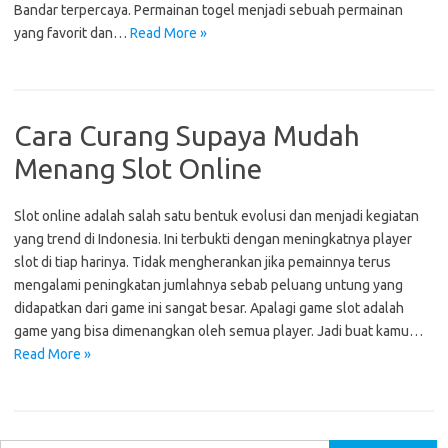
Bandar terpercaya. Permainan togel menjadi sebuah permainan
yang favorit dan…
Read More »
Cara Curang Supaya Mudah
Menang Slot Online
Slot online adalah salah satu bentuk evolusi dan menjadi kegiatan
yang trend di Indonesia. Ini terbukti dengan meningkatnya player
slot di tiap harinya. Tidak mengherankan jika pemainnya terus
mengalami peningkatan jumlahnya sebab peluang untung yang
didapatkan dari game ini sangat besar. Apalagi game slot adalah
game yang bisa dimenangkan oleh semua player. Jadi buat kamu…
Read More »