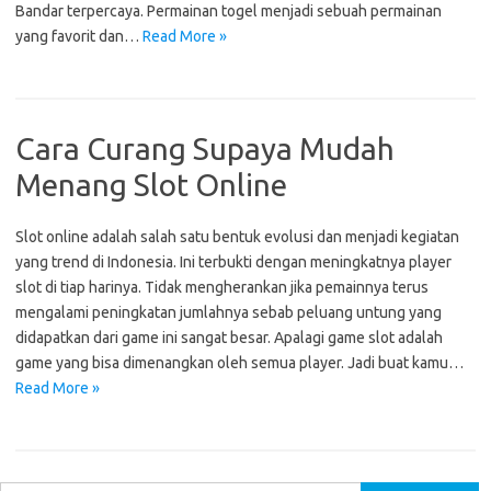
Bandar terpercaya. Permainan togel menjadi sebuah permainan
yang favorit dan…
Read More »
Cara Curang Supaya Mudah
Menang Slot Online
Slot online adalah salah satu bentuk evolusi dan menjadi kegiatan
yang trend di Indonesia. Ini terbukti dengan meningkatnya player
slot di tiap harinya. Tidak mengherankan jika pemainnya terus
mengalami peningkatan jumlahnya sebab peluang untung yang
didapatkan dari game ini sangat besar. Apalagi game slot adalah
game yang bisa dimenangkan oleh semua player. Jadi buat kamu…
Read More »