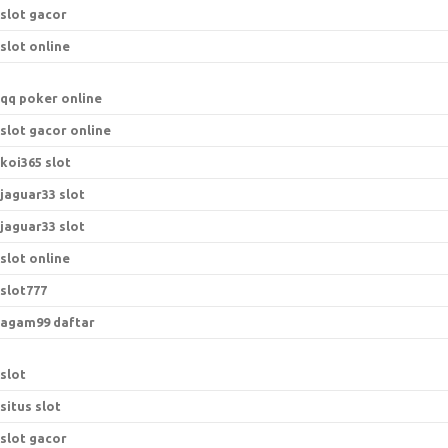
slot gacor
slot online
qq poker online
slot gacor online
koi365 slot
jaguar33 slot
jaguar33 slot
slot online
slot777
agam99 daftar
slot
situs slot
slot gacor