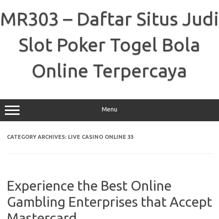
Skip
to
MR303 – Daftar Situs Judi
content
Slot Poker Togel Bola
Online Terpercaya
Menu
CATEGORY ARCHIVES:
LIVE CASINO ONLINE 33
Experience the Best Online
Gambling Enterprises that Accept
Mastercard