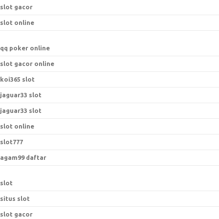
slot gacor
slot online
qq poker online
slot gacor online
koi365 slot
jaguar33 slot
jaguar33 slot
slot online
slot777
agam99 daftar
slot
situs slot
slot gacor