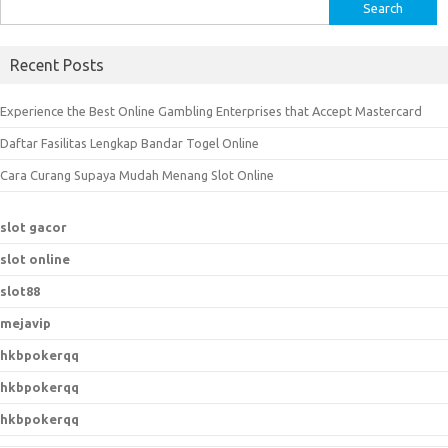
S
e
a
Recent Posts
r
c
Experience the Best Online Gambling Enterprises that Accept Mastercard
h
Daftar Fasilitas Lengkap Bandar Togel Online
f
o
Cara Curang Supaya Mudah Menang Slot Online
r
:
slot gacor
slot online
slot88
mejavip
hkbpokerqq
hkbpokerqq
hkbpokerqq