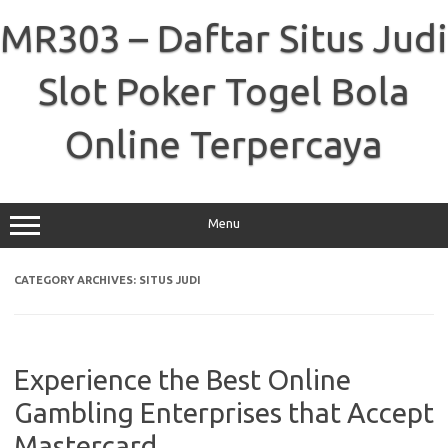
Skip
to
MR303 – Daftar Situs Judi
content
Slot Poker Togel Bola
Online Terpercaya
Menu
CATEGORY ARCHIVES:
SITUS JUDI
Experience the Best Online
Gambling Enterprises that Accept
Mastercard