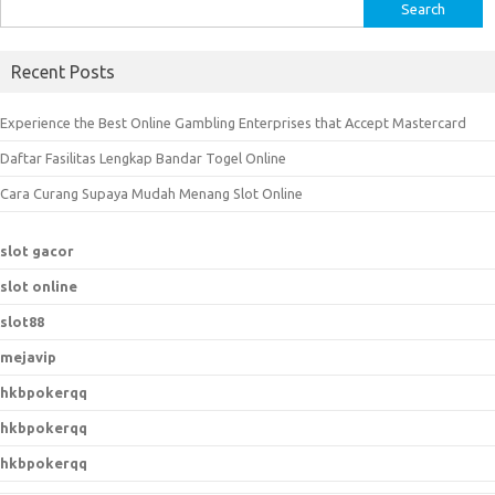
S
e
a
Recent Posts
r
c
Experience the Best Online Gambling Enterprises that Accept Mastercard
h
Daftar Fasilitas Lengkap Bandar Togel Online
f
o
Cara Curang Supaya Mudah Menang Slot Online
r
:
slot gacor
slot online
slot88
mejavip
hkbpokerqq
hkbpokerqq
hkbpokerqq