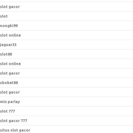
slot gacor
slot
nongki99
slot online
jaguar33
slot88
slot online
slot gacor
sbobet88
slot gacor
mix parlay
slot 777
slot gacor 777
situs slot gacor