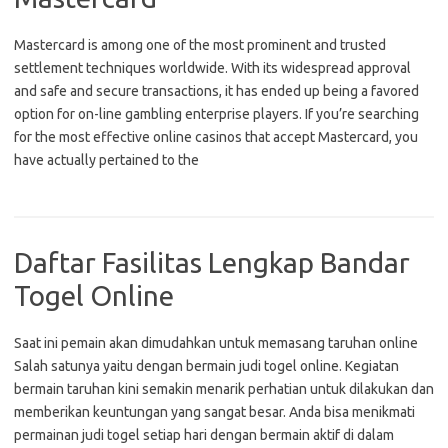
Mastercard is among one of the most prominent and trusted
settlement techniques worldwide. With its widespread approval
and safe and secure transactions, it has ended up being a favored
option for on-line gambling enterprise players. If you’re searching
for the most effective online casinos that accept Mastercard, you
have actually pertained to the
Daftar Fasilitas Lengkap Bandar
Togel Online
Saat ini pemain akan dimudahkan untuk memasang taruhan online
Salah satunya yaitu dengan bermain judi togel online. Kegiatan
bermain taruhan kini semakin menarik perhatian untuk dilakukan dan
memberikan keuntungan yang sangat besar. Anda bisa menikmati
permainan judi togel setiap hari dengan bermain aktif di dalam