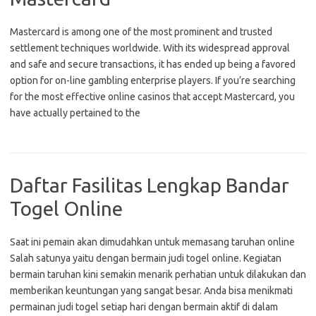
Mastercard is among one of the most prominent and trusted
settlement techniques worldwide. With its widespread approval
and safe and secure transactions, it has ended up being a favored
option for on-line gambling enterprise players. If you’re searching
for the most effective online casinos that accept Mastercard, you
have actually pertained to the
Daftar Fasilitas Lengkap Bandar
Togel Online
Saat ini pemain akan dimudahkan untuk memasang taruhan online
Salah satunya yaitu dengan bermain judi togel online. Kegiatan
bermain taruhan kini semakin menarik perhatian untuk dilakukan dan
memberikan keuntungan yang sangat besar. Anda bisa menikmati
permainan judi togel setiap hari dengan bermain aktif di dalam