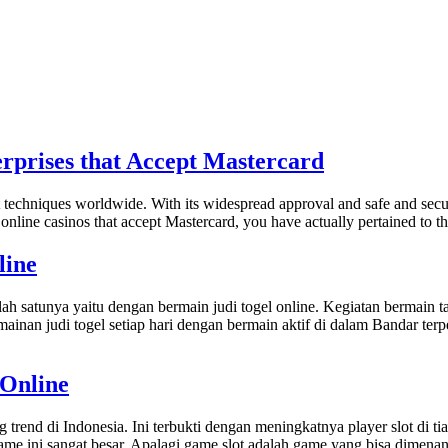
rprises that Accept Mastercard
techniques worldwide. With its widespread approval and safe and secure
 online casinos that accept Mastercard, you have actually pertained to t
line
h satunya yaitu dengan bermain judi togel online. Kegiatan bermain t
inan judi togel setiap hari dengan bermain aktif di dalam Bandar terp
Online
ng trend di Indonesia. Ini terbukti dengan meningkatnya player slot di
ame ini sangat besar. Apalagi game slot adalah game yang bisa dimen