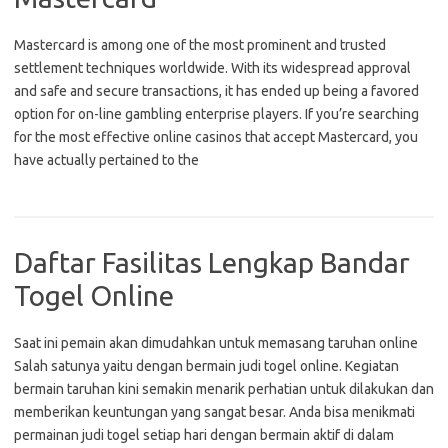
Mastercard is among one of the most prominent and trusted
settlement techniques worldwide. With its widespread approval
and safe and secure transactions, it has ended up being a favored
option for on-line gambling enterprise players. If you’re searching
for the most effective online casinos that accept Mastercard, you
have actually pertained to the
Daftar Fasilitas Lengkap Bandar
Togel Online
Saat ini pemain akan dimudahkan untuk memasang taruhan online
Salah satunya yaitu dengan bermain judi togel online. Kegiatan
bermain taruhan kini semakin menarik perhatian untuk dilakukan dan
memberikan keuntungan yang sangat besar. Anda bisa menikmati
permainan judi togel setiap hari dengan bermain aktif di dalam