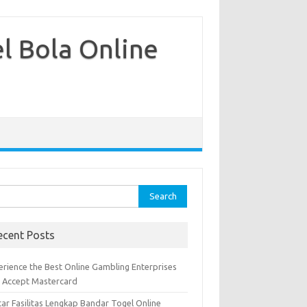
el Bola Online
rch
ecent Posts
erience the Best Online Gambling Enterprises
t Accept Mastercard
ar Fasilitas Lengkap Bandar Togel Online