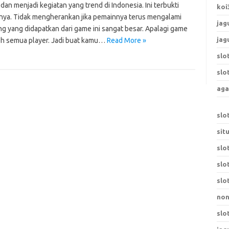
dan menjadi kegiatan yang trend di Indonesia. Ini terbukti
koi
rinya. Tidak mengherankan jika pemainnya terus mengalami
jag
 yang didapatkan dari game ini sangat besar. Apalagi game
jag
eh semua player. Jadi buat kamu…
Read More »
slo
slo
aga
slo
sit
slo
slo
slo
non
slo