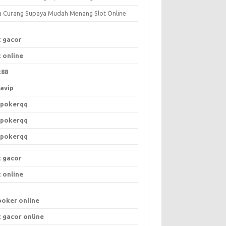
a Curang Supaya Mudah Menang Slot Online
t gacor
t online
t88
avip
bpokerqq
bpokerqq
bpokerqq
t gacor
t online
poker online
t gacor online