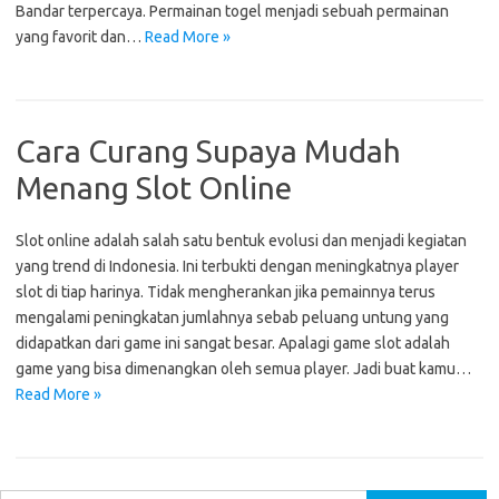
Bandar terpercaya. Permainan togel menjadi sebuah permainan
yang favorit dan…
Read More »
Cara Curang Supaya Mudah
Menang Slot Online
Slot online adalah salah satu bentuk evolusi dan menjadi kegiatan
yang trend di Indonesia. Ini terbukti dengan meningkatnya player
slot di tiap harinya. Tidak mengherankan jika pemainnya terus
mengalami peningkatan jumlahnya sebab peluang untung yang
didapatkan dari game ini sangat besar. Apalagi game slot adalah
game yang bisa dimenangkan oleh semua player. Jadi buat kamu…
Read More »