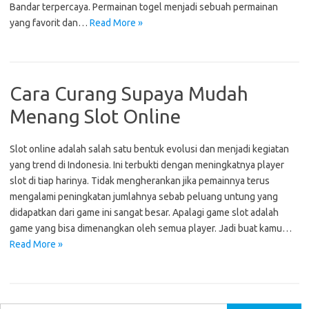
Bandar terpercaya. Permainan togel menjadi sebuah permainan
yang favorit dan…
Read More »
Cara Curang Supaya Mudah
Menang Slot Online
Slot online adalah salah satu bentuk evolusi dan menjadi kegiatan
yang trend di Indonesia. Ini terbukti dengan meningkatnya player
slot di tiap harinya. Tidak mengherankan jika pemainnya terus
mengalami peningkatan jumlahnya sebab peluang untung yang
didapatkan dari game ini sangat besar. Apalagi game slot adalah
game yang bisa dimenangkan oleh semua player. Jadi buat kamu…
Read More »