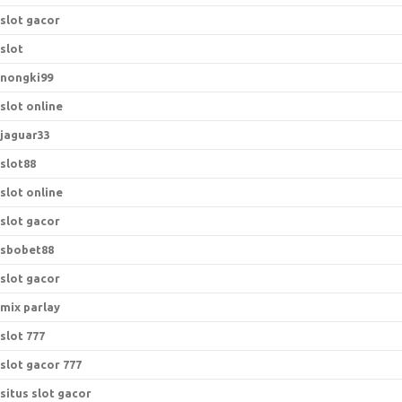
slot gacor
slot
nongki99
slot online
jaguar33
slot88
slot online
slot gacor
sbobet88
slot gacor
mix parlay
slot 777
slot gacor 777
situs slot gacor