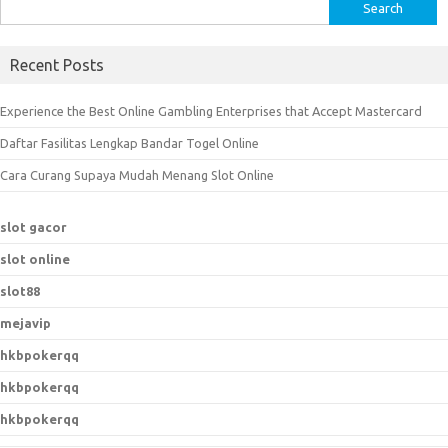
S
e
a
Recent Posts
r
c
Experience the Best Online Gambling Enterprises that Accept Mastercard
h
Daftar Fasilitas Lengkap Bandar Togel Online
f
o
Cara Curang Supaya Mudah Menang Slot Online
r
:
slot gacor
slot online
slot88
mejavip
hkbpokerqq
hkbpokerqq
hkbpokerqq