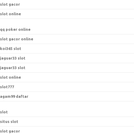
slot gacor
slot online
qq poker online
slot gacor online
koi365 slot
jaguar33 slot
jaguar33 slot
slot online
slot777
agam99 daftar
slot
situs slot
slot gacor