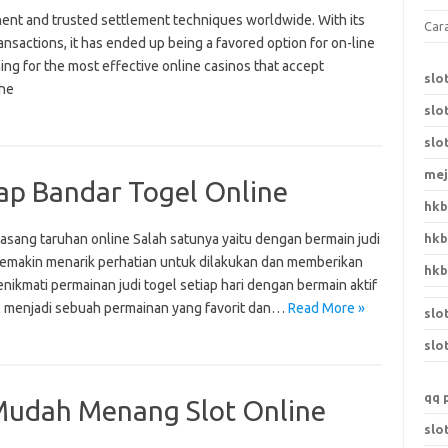
ent and trusted settlement techniques worldwide. With its
Car
nsactions, it has ended up being a favored option for on-line
hing for the most effective online casinos that accept
slo
the
slo
slo
mej
kap Bandar Togel Online
hk
sang taruhan online Salah satunya yaitu dengan bermain judi
hk
 semakin menarik perhatian untuk dilakukan dan memberikan
hk
ikmati permainan judi togel setiap hari dengan bermain aktif
el menjadi sebuah permainan yang favorit dan…
Read More »
slo
slo
qq 
Mudah Menang Slot Online
slo