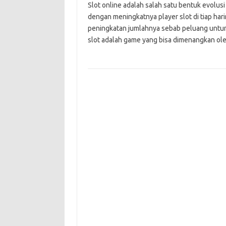
Slot online adalah salah satu bentuk evolusi 
dengan meningkatnya player slot di tiap ha
peningkatan jumlahnya sebab peluang untung
slot adalah game yang bisa dimenangkan ol