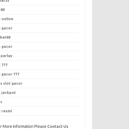
uar33
t88
t online
t gacor
bet88
t gacor
 parlay
t 777
t gacor 777
us slot gacor
t jackpot
us
t resmi
r More Information Please
Contact Us