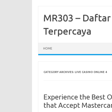
Skip
to
content
MR303 – Daftar 
Terpercaya
HOME
CATEGORY ARCHIVES:
LIVE CASINO ONLINE 4
Experience the Best O
that Accept Masterca