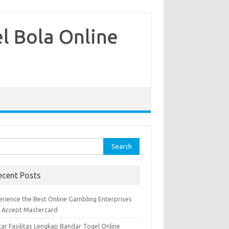
el Bola Online
rch
ecent Posts
erience the Best Online Gambling Enterprises
t Accept Mastercard
ar Fasilitas Lengkap Bandar Togel Online