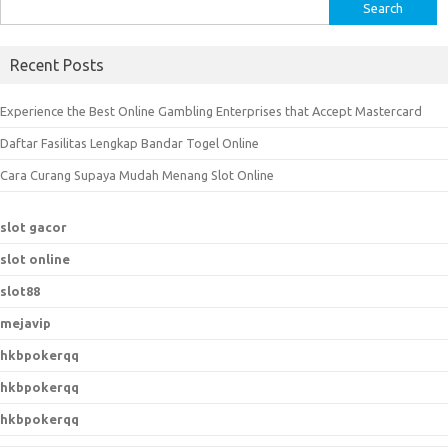
S
e
a
Recent Posts
r
c
Experience the Best Online Gambling Enterprises that Accept Mastercard
h
Daftar Fasilitas Lengkap Bandar Togel Online
f
o
Cara Curang Supaya Mudah Menang Slot Online
r
:
slot gacor
slot online
slot88
mejavip
hkbpokerqq
hkbpokerqq
hkbpokerqq