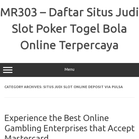
Skip
to
MR303 – Daftar Situs Judi
content
Slot Poker Togel Bola
Online Terpercaya
Menu
CATEGORY ARCHIVES:
SITUS JUDI SLOT ONLINE DEPOSIT VIA PULSA
Experience the Best Online
Gambling Enterprises that Accept
Mastercard