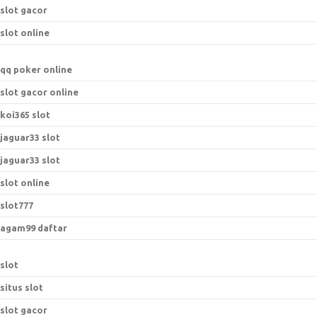
slot gacor
slot online
qq poker online
slot gacor online
koi365 slot
jaguar33 slot
jaguar33 slot
slot online
slot777
agam99 daftar
slot
situs slot
slot gacor