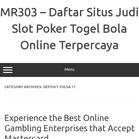
Skip
to
MR303 – Daftar Situs Judi
content
Slot Poker Togel Bola
Online Terpercaya
Menu
CATEGORY ARCHIVES:
DEPOSIT PULSA 11
Experience the Best Online
Gambling Enterprises that Accept
Mastercard