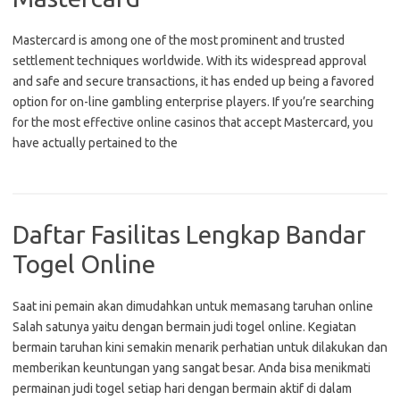
Mastercard is among one of the most prominent and trusted
settlement techniques worldwide. With its widespread approval
and safe and secure transactions, it has ended up being a favored
option for on-line gambling enterprise players. If you’re searching
for the most effective online casinos that accept Mastercard, you
have actually pertained to the
Daftar Fasilitas Lengkap Bandar
Togel Online
Saat ini pemain akan dimudahkan untuk memasang taruhan online
Salah satunya yaitu dengan bermain judi togel online. Kegiatan
bermain taruhan kini semakin menarik perhatian untuk dilakukan dan
memberikan keuntungan yang sangat besar. Anda bisa menikmati
permainan judi togel setiap hari dengan bermain aktif di dalam