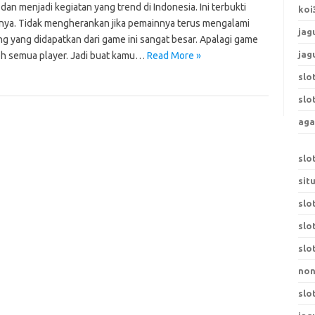
dan menjadi kegiatan yang trend di Indonesia. Ini terbukti
koi
rinya. Tidak mengherankan jika pemainnya terus mengalami
jag
 yang didapatkan dari game ini sangat besar. Apalagi game
jag
eh semua player. Jadi buat kamu…
Read More »
slo
slo
aga
slo
sit
slo
slo
slo
non
slo