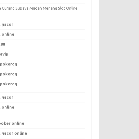
a Curang Supaya Mudah Menang Slot Online
t gacor
t online
t88
avip
bpokerqq
bpokerqq
bpokerqq
t gacor
t online
poker online
t gacor online