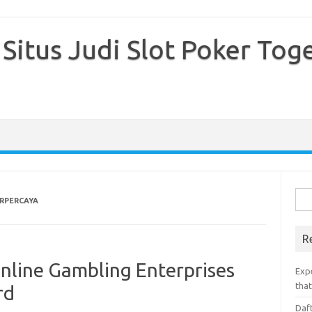
Situs Judi Slot Poker Tog
Sea
ERPERCAYA
for:
R
nline Gambling Enterprises
Exp
tha
rd
Daft