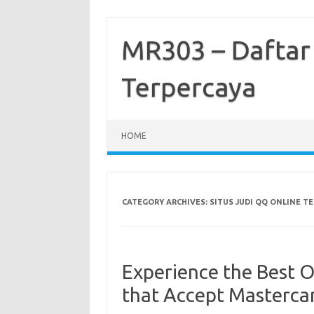
Skip
to
content
MR303 – Daftar 
Terpercaya
HOME
CATEGORY ARCHIVES:
SITUS JUDI QQ ONLINE T
Experience the Best O
that Accept Masterca