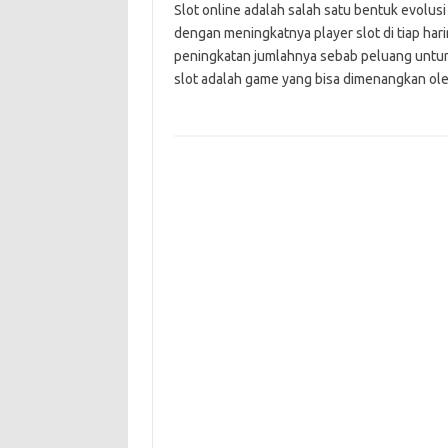
Slot online adalah salah satu bentuk evolusi 
dengan meningkatnya player slot di tiap ha
peningkatan jumlahnya sebab peluang untung
slot adalah game yang bisa dimenangkan ol