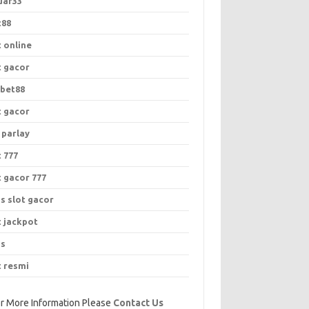
uar33
t88
t online
t gacor
bet88
t gacor
 parlay
t 777
t gacor 777
us slot gacor
t jackpot
us
t resmi
r More Information Please
Contact Us