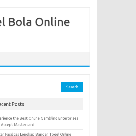
el Bola Online
rch
ecent Posts
erience the Best Online Gambling Enterprises
t Accept Mastercard
ar Fasilitas Lengkap Bandar Togel Online