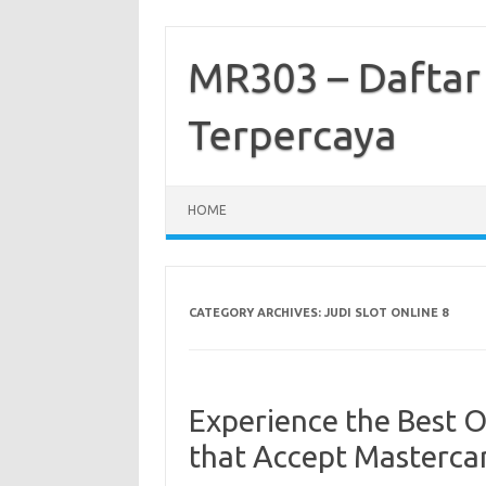
Skip
to
content
MR303 – Daftar 
Terpercaya
HOME
CATEGORY ARCHIVES:
JUDI SLOT ONLINE 8
Experience the Best O
that Accept Masterca