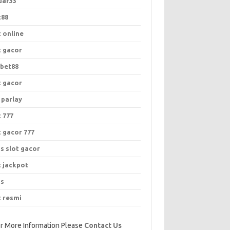
uar33
t88
t online
t gacor
bet88
t gacor
 parlay
t 777
t gacor 777
us slot gacor
t jackpot
us
t resmi
r More Information Please
Contact Us