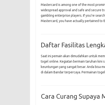
Mastercard is among one of the most promin
widespread approval and safe and secure tra
gambling enterprise players. If you’re searc
Mastercard, you have actually pertained to 
Daftar Fasilitas Leng
Saat ini pemain akan dimudahkan untuk mema
togel online. Kegiatan bermain taruhan kini
keuntungan yang sangat besar. Anda bisa men
di dalam Bandar terpercaya. Permainan tog
Cara Curang Supaya 