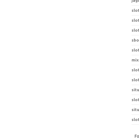
jag
slo
slo
slo
sbo
slo
mix
slo
slo
sit
slo
sit
slo
Fo