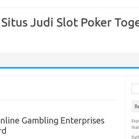
Situs Judi Slot Poker Tog
Sea
for:
R
nline Gambling Enterprises
Exp
tha
rd
Daft