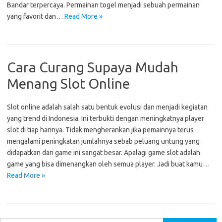
Bandar terpercaya. Permainan togel menjadi sebuah permainan
yang favorit dan…
Read More »
Cara Curang Supaya Mudah
Menang Slot Online
Slot online adalah salah satu bentuk evolusi dan menjadi kegiatan
yang trend di Indonesia. Ini terbukti dengan meningkatnya player
slot di tiap harinya. Tidak mengherankan jika pemainnya terus
mengalami peningkatan jumlahnya sebab peluang untung yang
didapatkan dari game ini sangat besar. Apalagi game slot adalah
game yang bisa dimenangkan oleh semua player. Jadi buat kamu…
Read More »