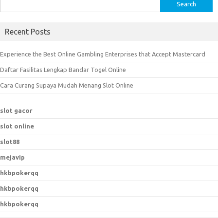
S
e
a
Recent Posts
r
c
Experience the Best Online Gambling Enterprises that Accept Mastercard
h
Daftar Fasilitas Lengkap Bandar Togel Online
f
o
Cara Curang Supaya Mudah Menang Slot Online
r
:
slot gacor
slot online
slot88
mejavip
hkbpokerqq
hkbpokerqq
hkbpokerqq