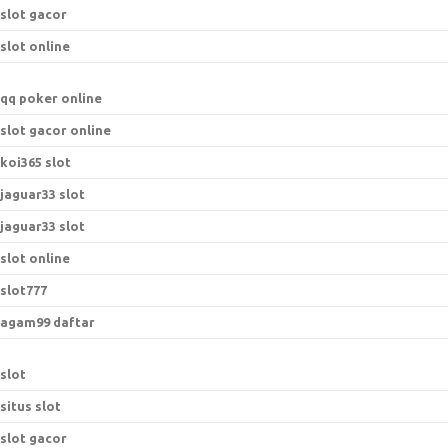
slot gacor
slot online
qq poker online
slot gacor online
koi365 slot
jaguar33 slot
jaguar33 slot
slot online
slot777
agam99 daftar
slot
situs slot
slot gacor