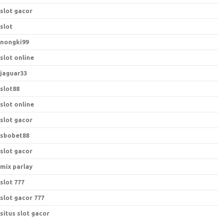
slot gacor
slot
nongki99
slot online
jaguar33
slot88
slot online
slot gacor
sbobet88
slot gacor
mix parlay
slot 777
slot gacor 777
situs slot gacor