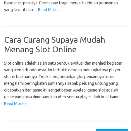
Bandar terpercaya. Permainan togel menjadi sebuah permainan
yang favorit dan…
Read More »
Cara Curang Supaya Mudah
Menang Slot Online
Slot online adalah salah satu bentuk evolusi dan menjadi kegiatan
yang trend di Indonesia. Ini terbukti dengan meningkatnya player
slot di tiap harinya. Tidak mengherankan jika pemainnya terus
mengalami peningkatan jumlahnya sebab peluang untung yang
didapatkan dari game ini sangat besar. Apalagi game slot adalah
game yang bisa dimenangkan oleh semua player. Jadi buat kamu…
Read More »