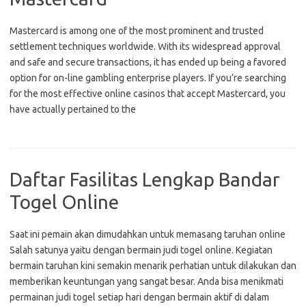
Mastercard is among one of the most prominent and trusted
settlement techniques worldwide. With its widespread approval
and safe and secure transactions, it has ended up being a favored
option for on-line gambling enterprise players. If you’re searching
for the most effective online casinos that accept Mastercard, you
have actually pertained to the
Daftar Fasilitas Lengkap Bandar
Togel Online
Saat ini pemain akan dimudahkan untuk memasang taruhan online
Salah satunya yaitu dengan bermain judi togel online. Kegiatan
bermain taruhan kini semakin menarik perhatian untuk dilakukan dan
memberikan keuntungan yang sangat besar. Anda bisa menikmati
permainan judi togel setiap hari dengan bermain aktif di dalam