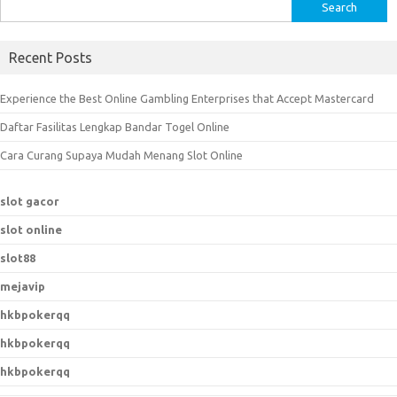
S
e
a
Recent Posts
r
c
Experience the Best Online Gambling Enterprises that Accept Mastercard
h
Daftar Fasilitas Lengkap Bandar Togel Online
f
o
Cara Curang Supaya Mudah Menang Slot Online
r
:
slot gacor
slot online
slot88
mejavip
hkbpokerqq
hkbpokerqq
hkbpokerqq