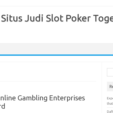
Situs Judi Slot Poker Tog
Sea
for:
R
nline Gambling Enterprises
Exp
tha
rd
Daft