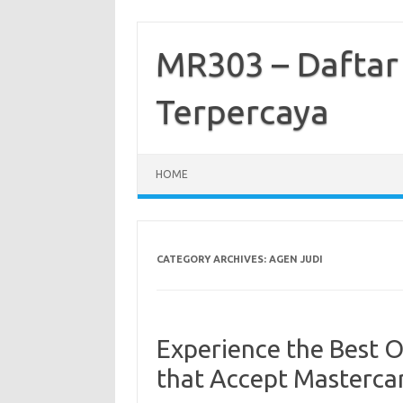
Skip
to
content
MR303 – Daftar 
Terpercaya
HOME
CATEGORY ARCHIVES:
AGEN JUDI
Experience the Best O
that Accept Masterca