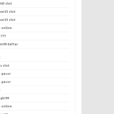
365 slot
uar33 slot
uar33 slot
t online
t777
m99 daftar
t
us slot
t gacor
t gacor
t
gki99
t online