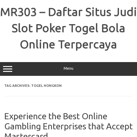
Skip
to
MR303 – Daftar Situs Judi
content
Slot Poker Togel Bola
Online Terpercaya
Menu
TAG ARCHIVES:
TOGEL HONGKON
Experience the Best Online
Gambling Enterprises that Accept
Mastercard