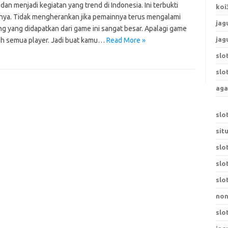
dan menjadi kegiatan yang trend di Indonesia. Ini terbukti
koi
rinya. Tidak mengherankan jika pemainnya terus mengalami
jag
 yang didapatkan dari game ini sangat besar. Apalagi game
jag
eh semua player. Jadi buat kamu…
Read More »
slo
slo
aga
slo
sit
slo
slo
slo
non
slo