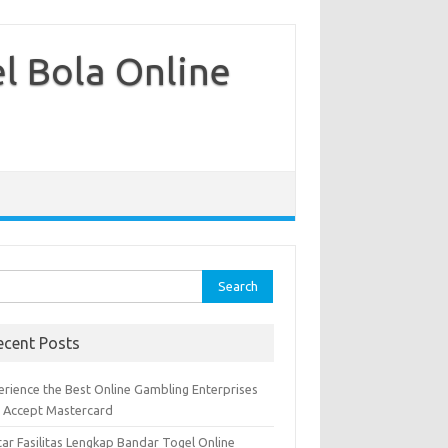
el Bola Online
rch
ecent Posts
erience the Best Online Gambling Enterprises
t Accept Mastercard
ar Fasilitas Lengkap Bandar Togel Online