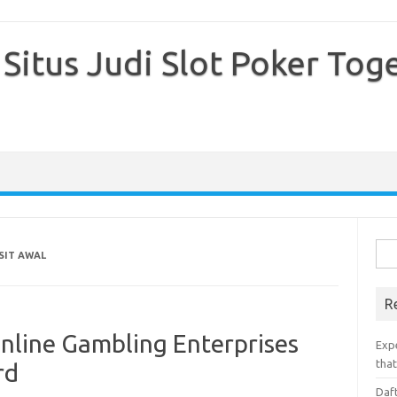
Situs Judi Slot Poker Tog
Sea
SIT AWAL
for:
R
nline Gambling Enterprises
Exp
tha
rd
Daft