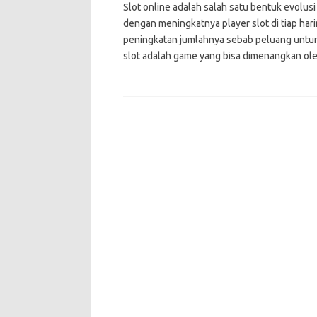
Slot online adalah salah satu bentuk evolusi 
dengan meningkatnya player slot di tiap ha
peningkatan jumlahnya sebab peluang untung
slot adalah game yang bisa dimenangkan ol