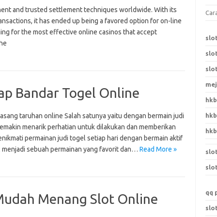
ent and trusted settlement techniques worldwide. With its
Car
nsactions, it has ended up being a favored option for on-line
hing for the most effective online casinos that accept
slo
the
slo
slo
mej
kap Bandar Togel Online
hk
sang taruhan online Salah satunya yaitu dengan bermain judi
hk
 semakin menarik perhatian untuk dilakukan dan memberikan
hk
ikmati permainan judi togel setiap hari dengan bermain aktif
el menjadi sebuah permainan yang favorit dan…
Read More »
slo
slo
qq 
Mudah Menang Slot Online
slo