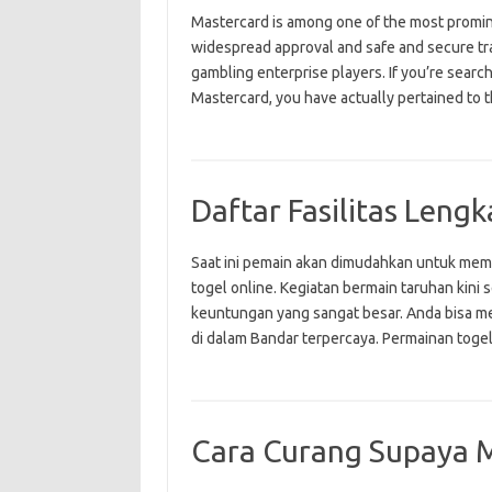
Mastercard is among one of the most promin
widespread approval and safe and secure tra
gambling enterprise players. If you’re searc
Mastercard, you have actually pertained to 
Daftar Fasilitas Leng
Saat ini pemain akan dimudahkan untuk mema
togel online. Kegiatan bermain taruhan kini
keuntungan yang sangat besar. Anda bisa men
di dalam Bandar terpercaya. Permainan tog
Cara Curang Supaya 