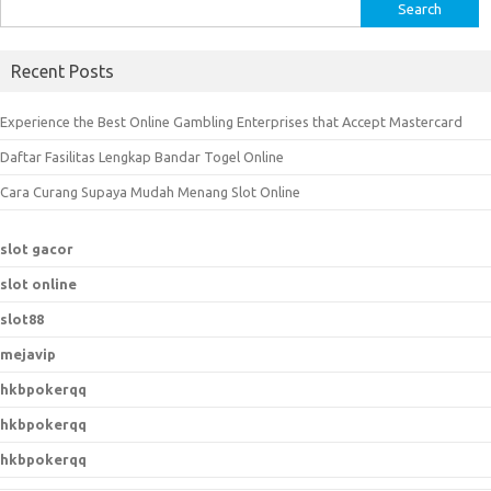
S
e
a
Recent Posts
r
c
Experience the Best Online Gambling Enterprises that Accept Mastercard
h
Daftar Fasilitas Lengkap Bandar Togel Online
f
o
Cara Curang Supaya Mudah Menang Slot Online
r
:
slot gacor
slot online
slot88
mejavip
hkbpokerqq
hkbpokerqq
hkbpokerqq