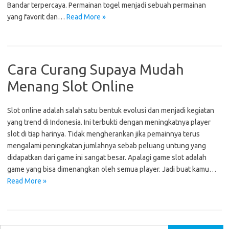
Bandar terpercaya. Permainan togel menjadi sebuah permainan
yang favorit dan…
Read More »
Cara Curang Supaya Mudah
Menang Slot Online
Slot online adalah salah satu bentuk evolusi dan menjadi kegiatan
yang trend di Indonesia. Ini terbukti dengan meningkatnya player
slot di tiap harinya. Tidak mengherankan jika pemainnya terus
mengalami peningkatan jumlahnya sebab peluang untung yang
didapatkan dari game ini sangat besar. Apalagi game slot adalah
game yang bisa dimenangkan oleh semua player. Jadi buat kamu…
Read More »