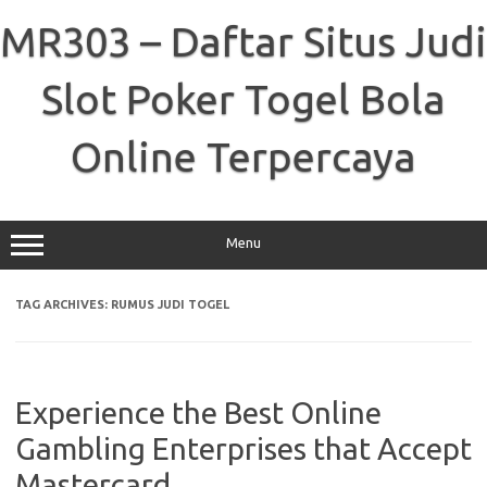
Skip
to
MR303 – Daftar Situs Judi
content
Slot Poker Togel Bola
Online Terpercaya
Menu
TAG ARCHIVES:
RUMUS JUDI TOGEL
Experience the Best Online
Gambling Enterprises that Accept
Mastercard