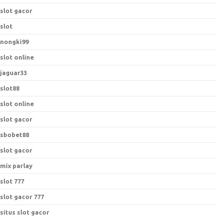
slot gacor
slot
nongki99
slot online
jaguar33
slot88
slot online
slot gacor
sbobet88
slot gacor
mix parlay
slot 777
slot gacor 777
situs slot gacor