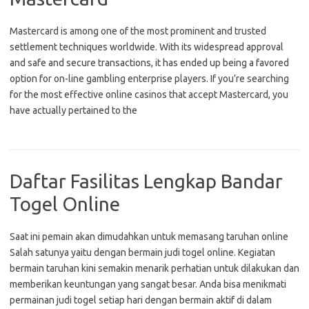
Mastercard is among one of the most prominent and trusted
settlement techniques worldwide. With its widespread approval
and safe and secure transactions, it has ended up being a favored
option for on-line gambling enterprise players. If you’re searching
for the most effective online casinos that accept Mastercard, you
have actually pertained to the
Daftar Fasilitas Lengkap Bandar
Togel Online
Saat ini pemain akan dimudahkan untuk memasang taruhan online
Salah satunya yaitu dengan bermain judi togel online. Kegiatan
bermain taruhan kini semakin menarik perhatian untuk dilakukan dan
memberikan keuntungan yang sangat besar. Anda bisa menikmati
permainan judi togel setiap hari dengan bermain aktif di dalam