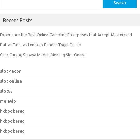
S
e
a
Recent Posts
r
c
Experience the Best Online Gambling Enterprises that Accept Mastercard
h
Daftar Fasilitas Lengkap Bandar Togel Online
f
o
Cara Curang Supaya Mudah Menang Slot Online
r
:
slot gacor
slot online
slot88
mejavip
hkbpokerqq
hkbpokerqq
hkbpokerqq