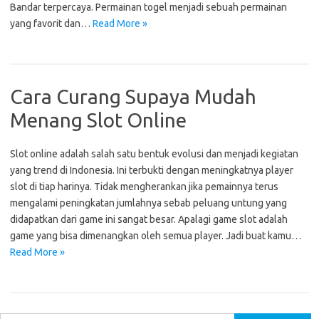
Bandar terpercaya. Permainan togel menjadi sebuah permainan
yang favorit dan…
Read More »
Cara Curang Supaya Mudah
Menang Slot Online
Slot online adalah salah satu bentuk evolusi dan menjadi kegiatan
yang trend di Indonesia. Ini terbukti dengan meningkatnya player
slot di tiap harinya. Tidak mengherankan jika pemainnya terus
mengalami peningkatan jumlahnya sebab peluang untung yang
didapatkan dari game ini sangat besar. Apalagi game slot adalah
game yang bisa dimenangkan oleh semua player. Jadi buat kamu…
Read More »