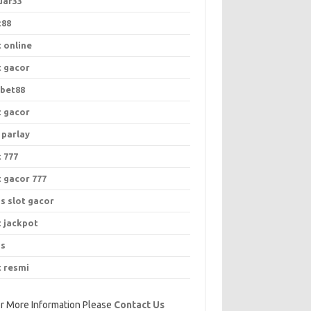
uar33
t88
t online
t gacor
bet88
t gacor
 parlay
t 777
t gacor 777
us slot gacor
t jackpot
us
t resmi
r More Information Please
Contact Us