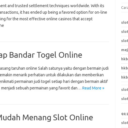
ent and trusted settlement techniques worldwide. With its
Car
nsactions, it has ended up being a favored option for on-line
hing for the most effective online casinos that accept
slo
the
slo
slo
mej
kap Bandar Togel Online
hk
sang taruhan online Salah satunya yaitu dengan bermain judi
hk
 semakin menarik perhatian untuk dilakukan dan memberikan
hk
ikmati permainan judi togel setiap hari dengan bermain aktif
el menjadi sebuah permainan yang favorit dan…
Read More »
slo
slo
qq 
Mudah Menang Slot Online
slo