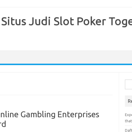
Situs Judi Slot Poker Tog
Sea
for:
R
nline Gambling Enterprises
Exp
tha
rd
Daft