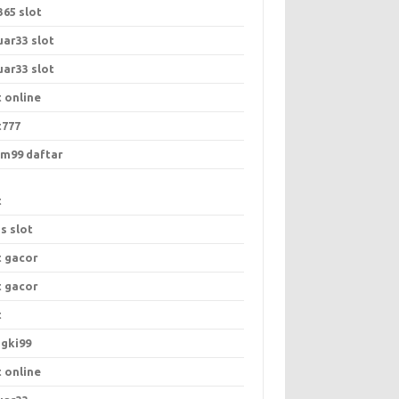
365 slot
uar33 slot
uar33 slot
t online
t777
m99 daftar
t
us slot
t gacor
t gacor
t
gki99
t online