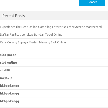
S
e
a
Recent Posts
r
c
Experience the Best Online Gambling Enterprises that Accept Mastercard
h
Daftar Fasilitas Lengkap Bandar Togel Online
f
o
Cara Curang Supaya Mudah Menang Slot Online
r
:
slot gacor
slot online
slot88
mejavip
hkbpokerqq
hkbpokerqq
hkbpokerqq