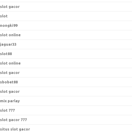
slot gacor
slot
nongki99
slot online
jaguar33
slot88
slot online
slot gacor
sbobet88
slot gacor
mix parlay
slot 777
slot gacor 777
situs slot gacor