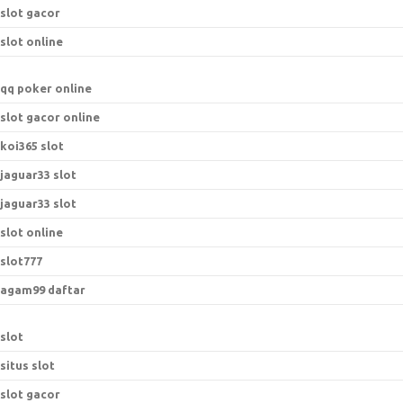
slot gacor
slot online
qq poker online
slot gacor online
koi365 slot
jaguar33 slot
jaguar33 slot
slot online
slot777
agam99 daftar
slot
situs slot
slot gacor